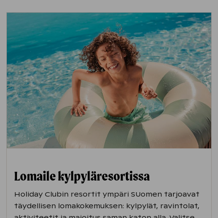
Lomaile kylpyläresortissa
Holiday Clubin resortit ympäri SUomen tarjoavat
täydellisen lomakokemuksen: kylpylät, ravintolat,
aktiviteetit ja majoitus saman katon alla. Valitse