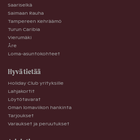
Saariselkä
Saimaan Rauha
Tampereen Kehräämö
Turun Caribia
Vierumäki
Åre
Loma-asuntokohteet
Hyvä tietää
Holiday Club yrityksille
Lahjakortit
Löytötavarat
Oman lomaviikon hankinta
Tarjoukset
Varaukset ja peruutukset