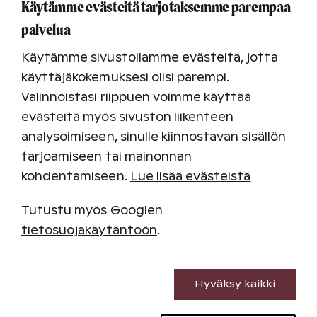
Käytämme evästeitä tarjotaksemme parempaa
palvelua
Käytämme sivustollamme evästeitä, jotta
käyttäjäkokemuksesi olisi parempi.
Valinnoistasi riippuen voimme käyttää
evästeitä myös sivuston liikenteen
analysoimiseen, sinulle kiinnostavan sisällön
tarjoamiseen tai mainonnan
kohdentamiseen.
Lue lisää evästeistä
Oma lomaviikko – varma ja
edullinen tapa lomailla
Tutustu myös Googlen
tietosuojakäytäntöön
.
Oman lomaviikon omistajana lomailet
säännöllisesti suosikkikohteessasi ja hyödynnät
Välttämättömät evästeet
edut kaikissa Holiday Clubin kohteissa. Liity jo yli
Hyväksy kaikki
125 000 omistajan joukkoon ja nauti jatkuvista
Suorituskyvyn evästeet
eduista.