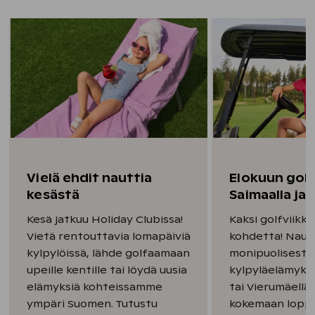
Vielä ehdit nauttia
Elokuun golf
kesästä
Saimaalla ja 
Kesä jatkuu Holiday Clubissa!
Kaksi golfviikk
Vietä rentouttavia lomapäiviä
kohdetta! Nauti
kylpylöissä, lähde golfaamaan
monipuolisesta 
upeille kentille tai löydä uusia
kylpyläelämyksi
elämyksiä kohteissamme
tai Vierumäellä
ympäri Suomen. Tutustu
kokemaan lopp