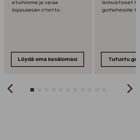
etuihimme ja varaa
ikimuistoiset h
loppukesän irtiotto.
golfaiheisille te
Löydä oma kesälomasi
Tutustu gol