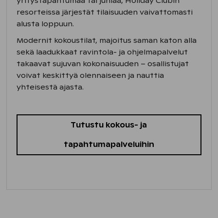
yritystapahtumaa tai juhlaa, Holiday Clubin
resorteissa järjestät tilaisuuden vaivattomasti
alusta loppuun.
Modernit kokoustilat, majoitus saman katon alla
sekä laadukkaat ravintola- ja ohjelmapalvelut
takaavat sujuvan kokonaisuuden – osallistujat
voivat keskittyä olennaiseen ja nauttia
yhteisestä ajasta.
Tutustu kokous- ja
tapahtumapalveluihin