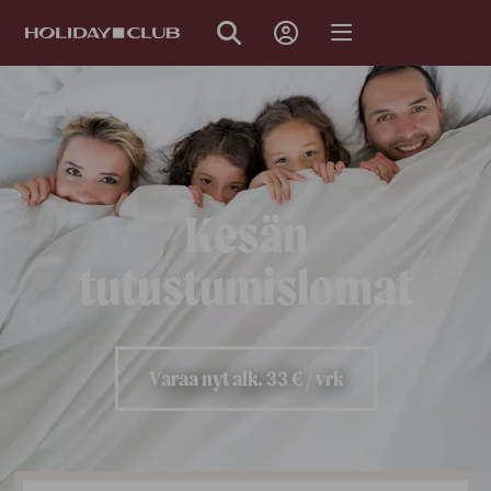
OHITA
SIVUNAVIGOINTI
Kesän
tutustumislomat
Varaa nyt alk. 33 € / vrk