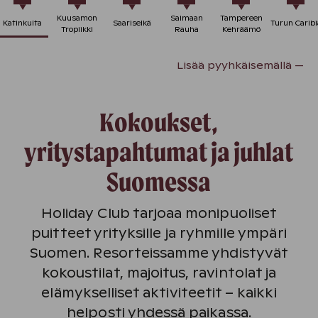
Kuusamon
Saimaan
Tampereen
Katinkulta
Saariselkä
Turun Caribi
Tropiikki
Rauha
Kehräämö
Lisää pyyhkäisemällä —
Kokoukset,
yritystapahtumat ja juhlat
Suomessa
Holiday Club tarjoaa monipuoliset
puitteet yrityksille ja ryhmille ympäri
Suomen. Resorteissamme yhdistyvät
kokoustilat, majoitus, ravintolat ja
elämykselliset aktiviteetit – kaikki
helposti yhdessä paikassa.