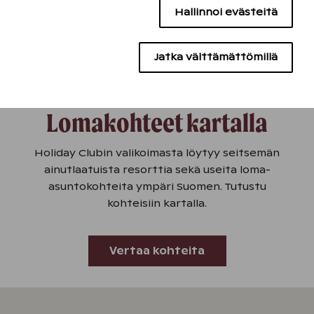
Hallinnoi evästeitä
Tutustu omistamiseen
Sisällön kohdentamisen evästeet
Mainontaevästeet
Jatka välttämättömillä
Lomakohteet kartalla
Holiday Clubin valikoimasta löytyy seitsemän
ainutlaatuista resorttia sekä useita loma-
asuntokohteita ympäri Suomen. Tutustu
kohteisiin kartalla.
Vertaa kohteita