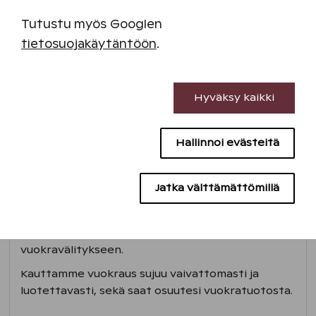
Tutustu myös Googlen
tietosuojakäytäntöön
.
Välttämättömät evästeet
Hyväksy kaikki
Suorituskyvyn evästeet
Hallinnoi evästeitä
Sisällön kohdentamisen evästeet
Vuokraa
Mainontaevästeet
Jatka välttämättömillä
Jos et aio käyttää omaa lomaviikkoasi etkä halua
tallettaa sitä RCI-pistevaihtojärjestelmään,
kannattaa lomaviikko antaa Holiday Club -
vuokravälitykseen.
Kauttamme vuokraus sujuu vaivattomasti ja
luotettavasti, sekä saat osuutesi vuokratuotosta.