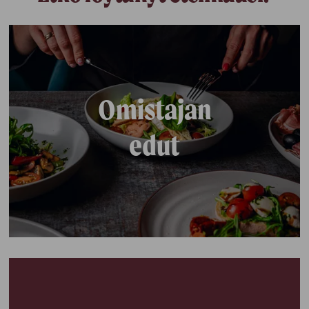
Omistajan
edut