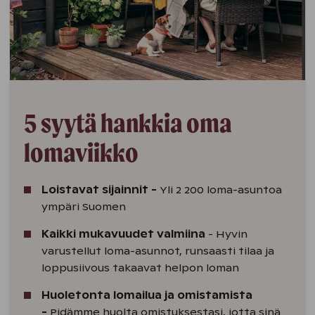
5 syytä hankkia oma
lomaviikko
Loistavat sijainnit -
Yli 2 200 loma-asuntoa
ympäri Suomen
Kaikki mukavuudet valmiina
- Hyvin
varustellut loma-asunnot, runsaasti tilaa ja
loppusiivous takaavat helpon loman
Huoletonta lomailua ja omistamista
-
Pidämme huolta omistuksestasi, jotta sinä