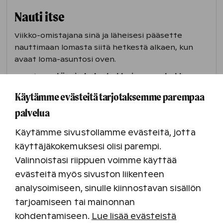
Nauti itse
Viikko-omistajana sinä ja läheisesi pääsette
nauttimaan lomasta siitä hetkestä alkaen, kun
avaat loma-asuntosi oven.
Asunto on
täysin kalustettu ja varustettu
.
Sängyt on pedattu ja pyyhkeet odottavat
Käytämme evästeitä tarjotaksemme parempaa
kylpyhuoneessa. Takkapuut toki täytyy itse
palvelua
sytyttää, samoin laittaa sauna päälle.
Loman päättyessä ei tarvitse siivota, sillä Holiday
Käytämme sivustollamme evästeitä, jotta
Club -lomaasi sisältyy aina loppusiivous.
käyttäjäkokemuksesi olisi parempi.
Valinnoistasi riippuen voimme käyttää
evästeitä myös sivuston liikenteen
analysoimiseen, sinulle kiinnostavan sisällön
tarjoamiseen tai mainonnan
kohdentamiseen.
Lue lisää evästeistä