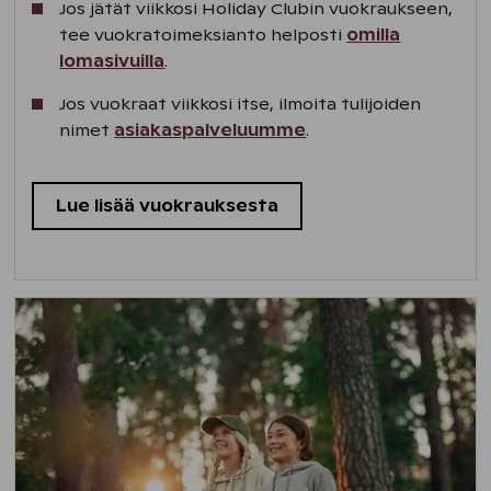
Jos jätät viikkosi Holiday Clubin vuokraukseen,
tee vuokratoimeksianto helposti
omilla
lomasivuilla
.
Jos vuokraat viikkosi itse, ilmoita tulijoiden
nimet
asiakaspalveluumme
.
Lue lisää vuokrauksesta