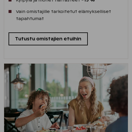
Kylpylä ja monet harrasteet
-15 %
Vain omistajille tarkoitetut elämykselliset
tapahtumat
Tutustu omistajien etuihin