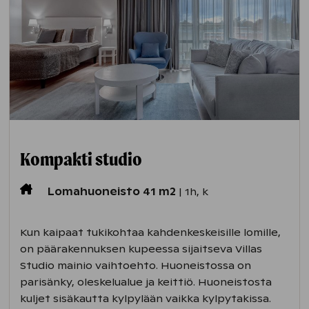
Kompakti
studio
Lomahuoneisto 41 m2
| 1h, k
Kun kaipaat tukikohtaa kahdenkeskeisille lomille,
on päärakennuksen kupeessa sijaitseva Villas
Studio mainio vaihtoehto. Huoneistossa on
parisänky, oleskelualue ja keittiö. Huoneistosta
kuljet sisäkautta kylpylään vaikka kylpytakissa.