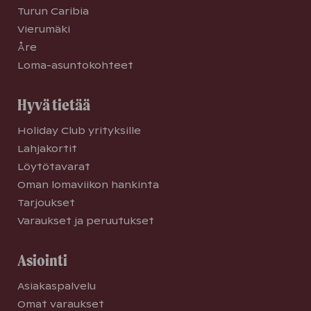
Turun Caribia
Vierumäki
Åre
Loma-asuntokohteet
Hyvä tietää
Holiday Club yrityksille
Lahjakortit
Löytötavarat
Oman lomaviikon hankinta
Tarjoukset
Varaukset ja peruutukset
Asiointi
Asiakaspalvelu
Omat varaukset