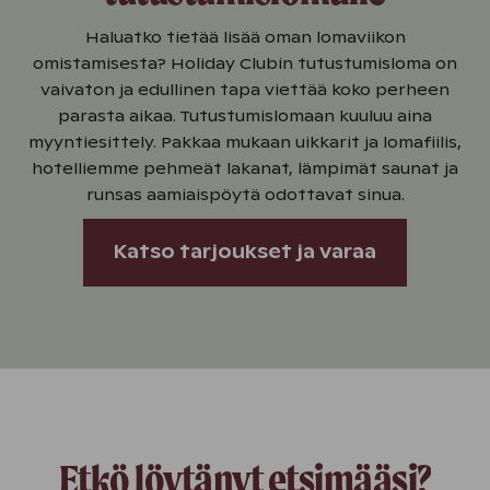
Haluatko tietää lisää oman lomaviikon
omistamisesta? Holiday Clubin tutustumisloma on
vaivaton ja edullinen tapa viettää koko perheen
parasta aikaa. Tutustumislomaan kuuluu aina
myyntiesittely. Pakkaa mukaan uikkarit ja lomafiilis,
hotelliemme pehmeät lakanat, lämpimät saunat ja
runsas aamiaispöytä odottavat sinua.
Katso tarjoukset ja varaa
Etkö löytänyt etsimääsi?