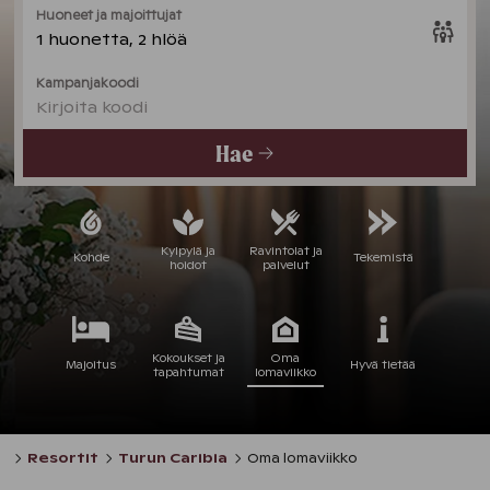
Huoneet ja majoittujat
1 huonetta, 2 hlöä
Kampanjakoodi
Kirjoita koodi
Hae
Kylpylä ja
Ravintolat ja
Kohde
Tekemistä
hoidot
palvelut
Kokoukset ja
Oma
Majoitus
Hyvä tietää
tapahtumat
lomaviikko
Resortit
Turun Caribia
Oma lomaviikko