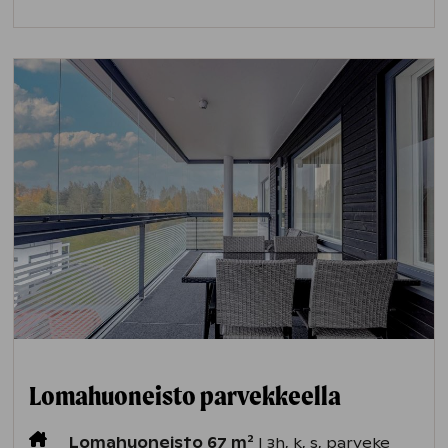
Lomahuoneisto parvekkeella
2
Lomahuoneisto 67 m
| 3h, k, s, parveke