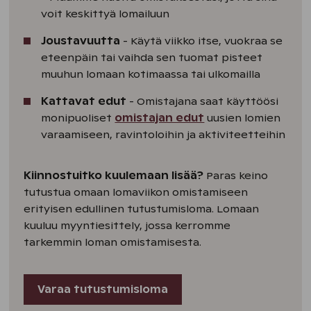
voit keskittyä lomailuun
Joustavuutta
- Käytä viikko itse, vuokraa se
eteenpäin tai vaihda sen tuomat pisteet
muuhun lomaan kotimaassa tai ulkomailla
Kattavat edut
- Omistajana saat käyttöösi
monipuoliset
omistajan edut
uusien lomien
varaamiseen, ravintoloihin ja aktiviteetteihin
Kiinnostuitko kuulemaan lisää?
Paras keino
tutustua omaan lomaviikon omistamiseen
erityisen edullinen tutustumisloma. Lomaan
kuuluu myyntiesittely, jossa kerromme
tarkemmin loman omistamisesta.
Varaa tutustumisloma