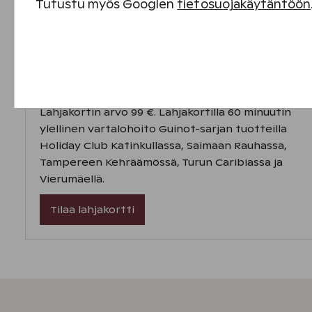
Tutustu myös Googlen
tietosuojakäytäntöön
Välttämättömät evästeet
Suorituskyvyn evästeet
Vartalohoito 60 min
Sisällön kohdentamisen evästeet
Lahjakortin arvo 99 €. Lahjakortilla 60 minuutin
ylellinen vartalohoito Guinot-sarjan tuotteilla
Mainontaevästeet
Holiday Club Katinkullassa, Saimaan Rauhassa,
Tampereen Kehräämössä, Turun Caribiassa ja
Vierumäellä.
Tilaa lahjakortti