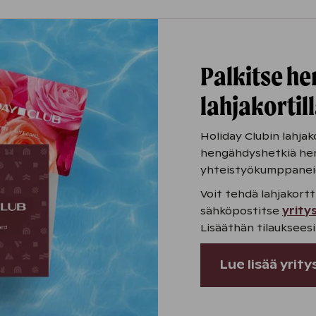
Palkitse he
lahjakortill
Holiday Clubin lahjako
hengähdyshetkiä henk
yhteistyökumppaneide
Voit tehdä lahjakortt
sähköpostitse
yrity
Lisääthän tilaukseesi
Lue lisää yrit