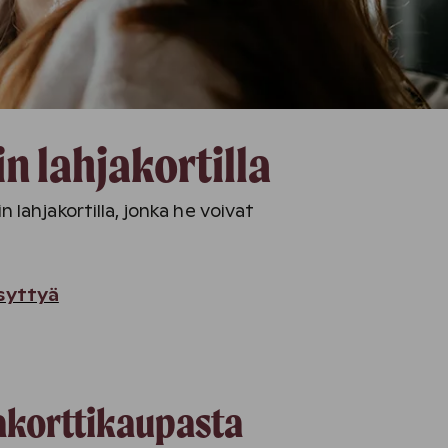
n lahjakortilla
n lahjakortilla, jonka he voivat
syttyä
jakorttikaupasta