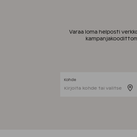
Varaa loma helposti verkk
kampanjakoodittomi
Kohde
Kirjoita kohde tai valitse