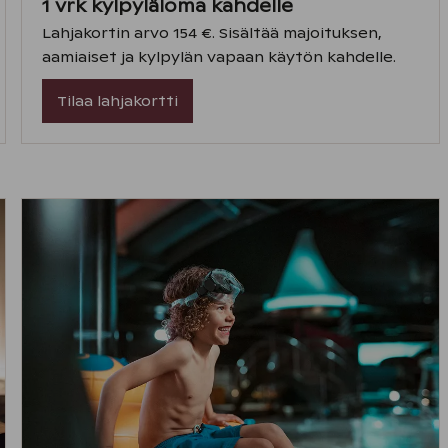
1 vrk kylpyläloma kahdelle
Lahjakortin arvo 154 €. Sisältää majoituksen,
aamiaiset ja kylpylän vapaan käytön kahdelle.
Tilaa lahjakortti