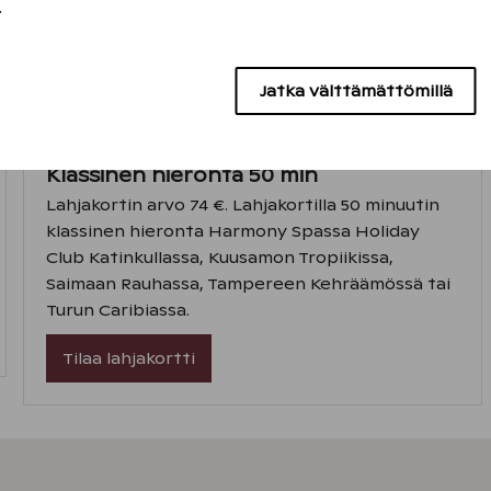
.
Jatka välttämättömillä
Klassinen hieronta 50 min
Lahjakortin arvo 74 €. Lahjakortilla 50 minuutin
klassinen hieronta Harmony Spassa Holiday
Club Katinkullassa, Kuusamon Tropiikissa,
Saimaan Rauhassa, Tampereen Kehräämössä tai
Turun Caribiassa.
Tilaa lahjakortti