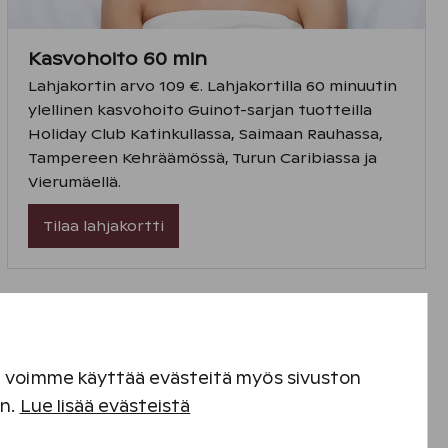
Kasvohoito 60 min
Lahjakortin arvo 109 €. Lahjakortilla 60 minuutin
ylellinen kasvohoito Guinot-sarjan tuotteilla
Holiday Club Katinkullassa, Saimaan Rauhassa,
Tampereen Kehräämössä, Turun Caribiassa ja
Vierumäellä.
Tilaa lahjakortti
en voimme käyttää evästeitä myös sivuston
en.
Lue lisää evästeistä