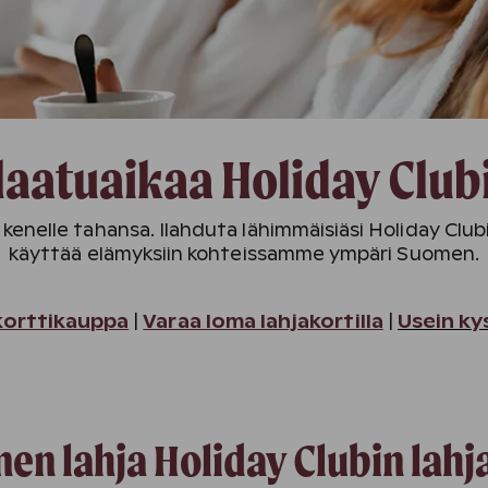
laatuaikaa Holiday Clubi
 kenelle tahansa. Ilahduta lähimmäisiäsi Holiday Clubi
käyttää elämyksiin kohteissamme ympäri Suomen.
korttikauppa
|
Varaa loma lahjakortilla
|
Usein ky
inen lahja Holiday Clubin lah