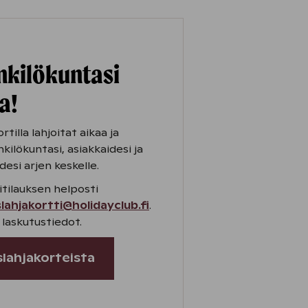
nkilökuntasi
a!
rtilla lahjoitat aikaa ja
ilökuntasi, asiakkaidesi ja
si arjen keskelle.
itilauksen helposti
slahjakortti@holidayclub.fi
.
 laskutustiedot.
yslahjakorteista