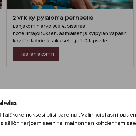
2 vrk kylpyläloma perheelle
Lahjakortin arvo 388 €. Sisältää
hotellimajoituksen, aamiaiset ja kylpylän vapaan
käytön kahdelle aikuiselle ja 1–2 lapselle.
Tilaa lahjakortti
alvelua
täjäkokemuksesi olisi parempi. Valinnoistasi riippu
an sisällön tarjoamiseen tai mainonnan kohdentamise