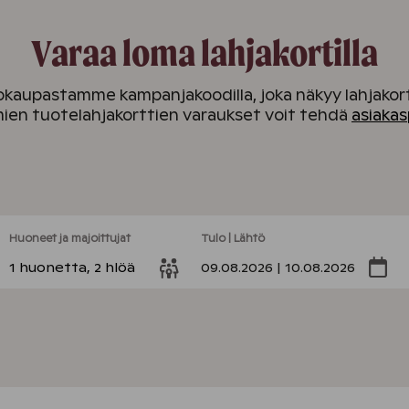
Varaa loma lahjakortilla
okaupastamme kampanjakoodilla, joka näkyy lahjakor
en tuotelahjakorttien varaukset voit tehdä
asiaka
Huoneet ja majoittujat
Tulo | Lähtö
1 huonetta, 2 hlöä
09.08.2026 | 10.08.2026