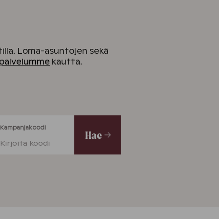
tilla. Loma-asuntojen sekä
spalvelumme
kautta.
Kampanjakoodi
Hae
Kirjoita koodi