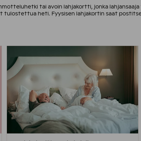
motteluhetki tai avoin lahjakortti, jonka lahjansaaja
at tulostettua heti. Fyysisen lahjakortin saat posti