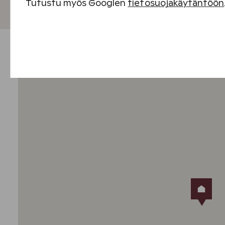
Tutustu myös Googlen
tietosuojakäytäntöön
Välttämättömät evästeet
Suorituskyvyn evästeet
Sisällön kohdentamisen evästeet
Mainontaevästeet