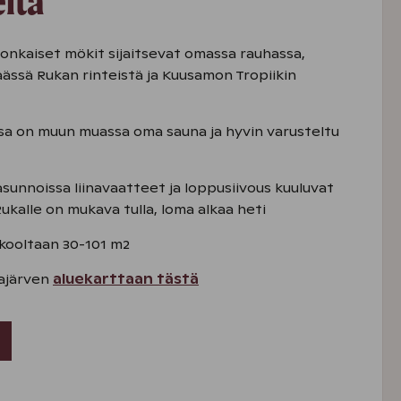
ltä
onkaiset mökit sijaitsevat omassa rauhassa,
ässä Rukan rinteistä ja Kuusamon Tropiikin
ssa on muun muassa oma sauna ja hyvin varusteltu
sunnoissa liinavaatteet ja loppusiivous kuuluvat
Rukalle on mukava tulla, loma alkaa heti
kooltaan 30-101 m2
kajärven
aluekarttaan tästä