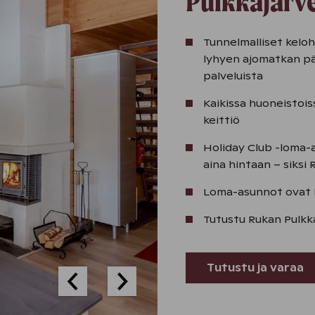
Pulkkajärve
Tunnelmalliset keloh
lyhyen ajomatkan pä
palveluista
Kaikissa huoneistoi
keittiö
Holiday Club -loma-a
aina hintaan – siksi 
Loma-asunnot ovat 
Tutustu Rukan Pulk
Tutustu ja varaa