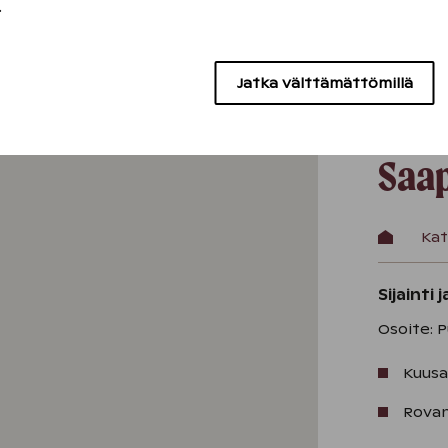
.
Jatka välttämättömillä
Saa
Kat
Sijainti 
Osoite: 
Kuusa
Rovan