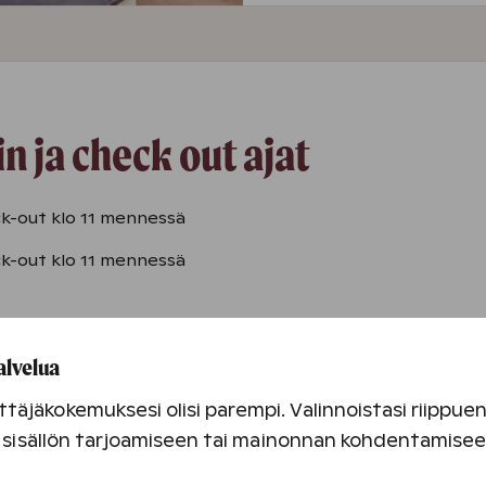
 ja check out ajat
eck-out klo 11 mennessä
eck-out klo 11 mennessä
verkkokaupasta majoituksen sivulta sekä varausvahvistukse
alvelua
täjäkokemuksesi olisi parempi. Valinnoistasi riippu
an sisällön tarjoamiseen tai mainonnan kohdentamise