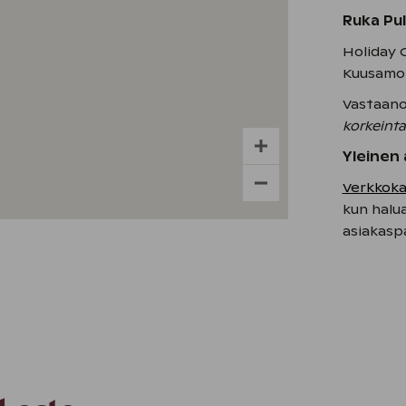
Ruka Pul
Holiday C
Kuusamo
Vastaano
korkeint
Yleinen 
Verkkok
kun halu
asiakasp