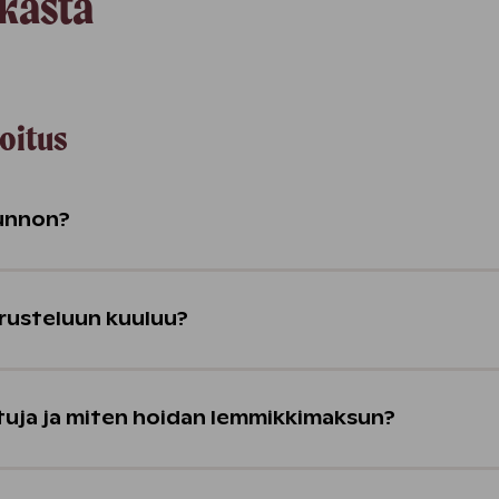
ukasta
oitus
unnon?
rusteluun kuuluu?
ttuja ja miten hoidan lemmikkimaksun?