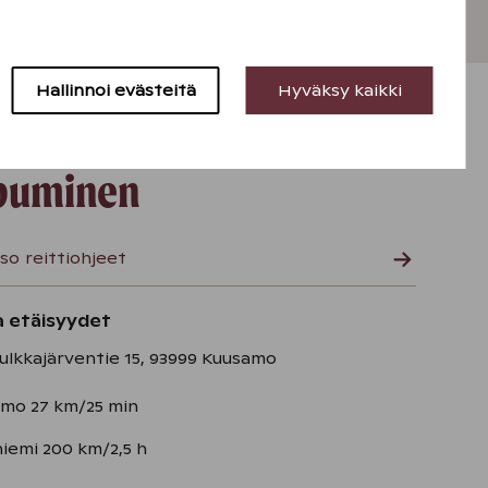
Hallinnoi evästeitä
Hyväksy kaikki
puminen
so reittiohjeet
ja etäisyydet
Pulkkajärventie 15, 93999 Kuusamo
mo 27 km/25 min
iemi 200 km/2,5 h