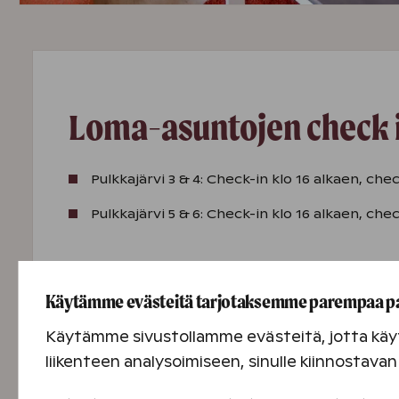
Loma-asuntojen check in
Pulkkajärvi 3 & 4: Check-in klo 16 alkaen, ch
Pulkkajärvi 5 & 6: Check-in klo 16 alkaen, ch
Voit tarkistaa check in ja check out ajat myös 
Käytämme evästeitä tarjotaksemme parempaa p
Käytämme sivustollamme evästeitä, jotta käyt
liikenteen analysoimiseen, sinulle kiinnostav