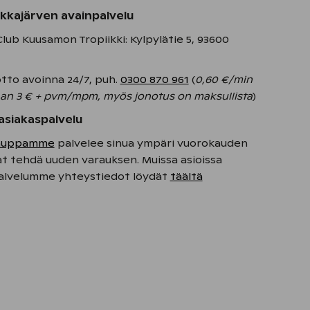
kkajärven avainpalvelu
lub Kuusamon Tropiikki: Kylpylätie 5, 93600
tto avoinna 24/7, puh.
0300 870 961
(
0,60 €/min
aan 3 € + pvm/mpm, myös jonotus on maksullista
)
asiakaspalvelu
auppamme
palvelee sinua ympäri vuorokauden
at tehdä uuden varauksen. Muissa asioissa
alvelumme yhteystiedot löydät
täältä