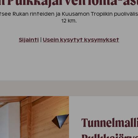
itsee Rukan rinteiden ja Kuusamon Tropiikin puoliväl
12 km.
Sijainti
|
Usein kysytyt kysymykset
Tunnelmall