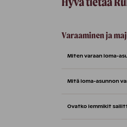
Hyvä tietää R
Varaaminen ja maj
Miten varaan loma-as
Mitä loma-asunnon va
Ovatko lemmikit salli