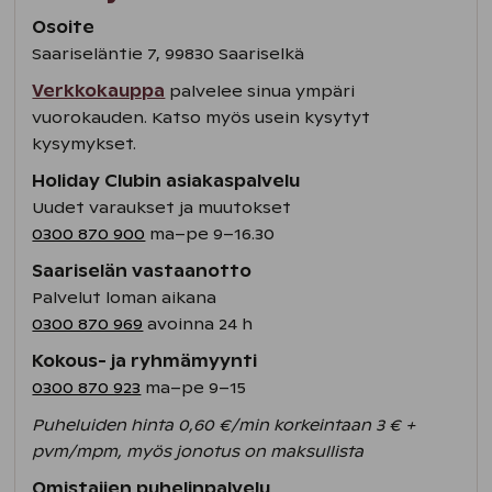
Osoite
Saariseläntie 7, 99830 Saariselkä
Verkkokauppa
palvelee sinua ympäri
vuorokauden. Katso myös usein kysytyt
kysymykset.
Holiday Clubin asiakaspalvelu
Uudet varaukset ja muutokset
0300 870 900
ma–pe 9–16.30
Saariselän vastaanotto
Palvelut loman aikana
0300 870 969
avoinna 24 h
Kokous- ja ryhmämyynti
0300 870 923
ma–pe 9–15
Puheluiden hinta 0,60 €/min korkeintaan 3 € +
pvm/mpm, myös jonotus on maksullista
Omistajien puhelinpalvelu