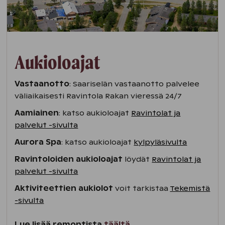
Aukioloajat
Vastaanotto
: Saariselän vastaanotto palvelee
väliaikaisesti Ravintola Rakan vieressä 24/7
Aamiainen
: katso aukioloajat
Ravintolat ja
palvelut -sivulta
Aurora Spa
: katso aukioloajat
kylpyläsivulta
Ravintoloiden aukioloajat
löydät
Ravintolat ja
palvelut -sivulta
Aktiviteettien aukiolot
voit tarkistaa
Tekemistä
-sivulta
Lue lisää remontista
täältä