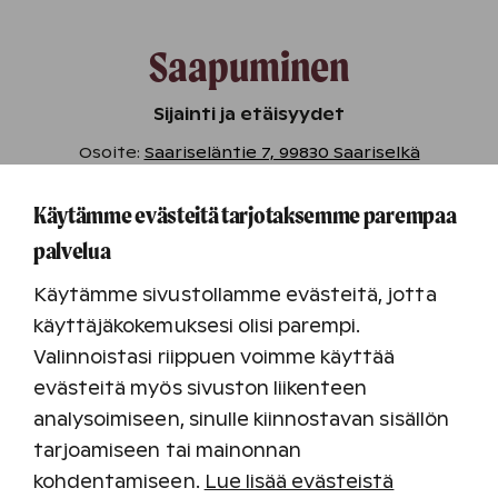
Saapuminen
Sijainti ja etäisyydet
Osoite:
Saariseläntie 7, 99830 Saariselkä
Ivalon keskusta 31 km / 25 min autolla
Käytämme evästeitä tarjotaksemme parempaa
Rovaniemi 250 km / 3 h autolla
palvelua
Käytämme sivustollamme evästeitä, jotta
Saariselälle pääsee oman auton lisäksi helposti
käyttäjäkokemuksesi olisi parempi.
lentämällä Ivaloon. Lentoaseman ja resortin välillä
Valinnoistasi riippuen voimme käyttää
on bussikuljetus lentoaikataulujen mukaan.
evästeitä myös sivuston liikenteen
Lisätietoja Ivalon julkisesta liikenteestä
täällä
.
analysoimiseen, sinulle kiinnostavan sisällön
Pysäköinti
tarjoamiseen tai mainonnan
Pysäköinti Saariselällä on ilmaista ulkoalueilla.
kohdentamiseen.
Lue lisää evästeistä
Villas Spa Lodge 1:n ja Villas 2:n yhteydessä on