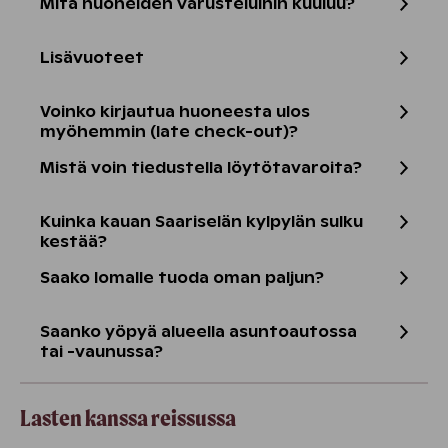
Mitä huoneiden varusteluihin kuuluu?
Lisävuoteet
Voinko kirjautua huoneesta ulos
myöhemmin (late check-out)?
Mistä voin tiedustella löytötavaroita?
Kuinka kauan Saariselän kylpylän sulku
kestää?
Saako lomalle tuoda oman paljun?
Saanko yöpyä alueella asuntoautossa
tai -vaunussa?
Lasten kanssa reissussa