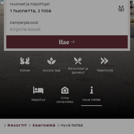
Huoneet ja majoittujat
1 huonetta, 2 hlöä
Kampanjakoodi
Kirjoita koodi
Hae
Ravintolat ja
Kohde
Aurora Spa
Tekemistä
palvelut
Oma
Majoitus
Hyvä tietää
lomaviikko
Resortit
Saariselkä
Hyvä tietää