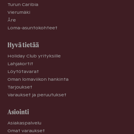
Turun Caribia
Vierumäki
Åre
Loma-asuntokohteet
Hyvä tietää
Holiday Club yrityksille
Lahjakortit
Löytötavarat
Oman lomaviikon hankinta
Tarjoukset
Varaukset ja peruutukset
Asiointi
Asiakaspalvelu
Omat varaukset