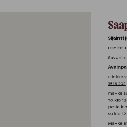
Saa
Sijainti
Osoite: 
Savonlin
Avainpa
Hiekkara
3516 203
ma–ke su
to klo 1
pe-la kl
su klo 12
Ma–ke av