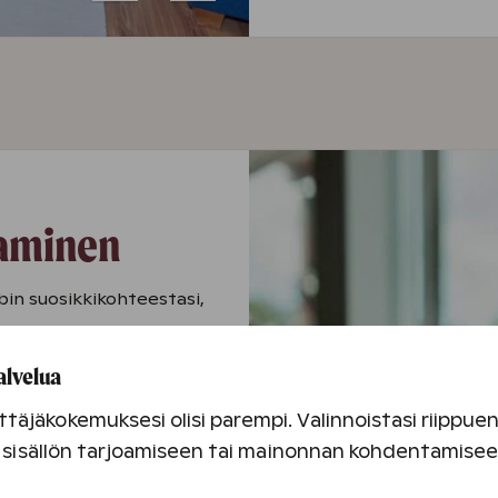
aminen
bin suosikkikohteestasi,
alvelua
ympäri Suomen
lut loma-asunnot,
täjäkokemuksesi olisi parempi. Valinnoistasi riippu
n loman
an sisällön tarjoamiseen tai mainonnan kohdentamise
me huolta