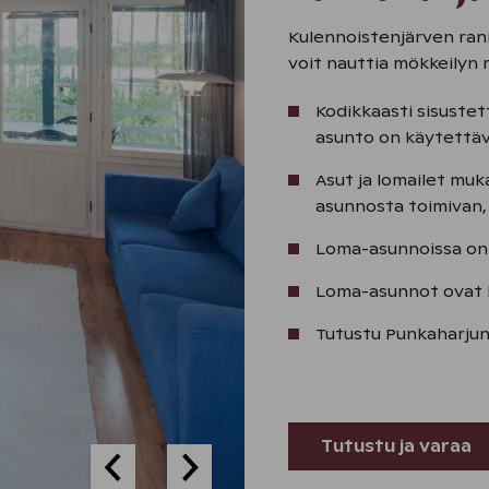
Kulennoistenjärven ran
voit nauttia mökkeilyn 
Kodikkaasti sisustet
asunto on käytettävi
Asut ja lomailet muk
asunnosta toimivan, 
Loma-asunnoissa on
Loma-asunnot ovat 
Tutustu Punkaharju
Tutustu ja varaa