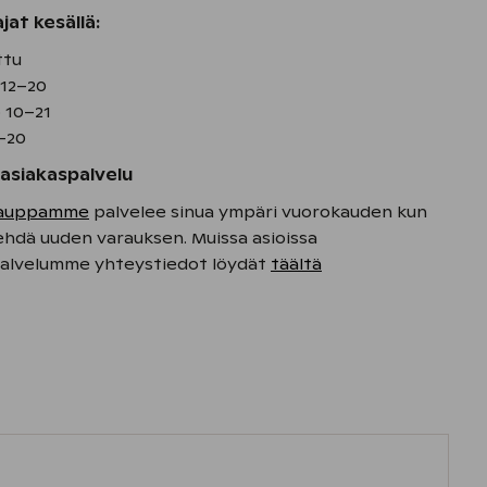
jat kesällä:
ttu
 12–20
o 10–21
2–20
 asiakaspalvelu
kauppamme
palvelee sinua ympäri vuorokauden kun
ehdä uuden varauksen. Muissa asioissa
palvelumme yhteystiedot löydät
täältä