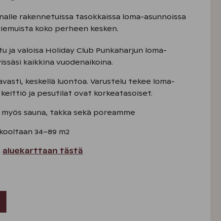
nalle rakennetuissa tasokkaissa loma-asunnoissa
riemuista koko perheen kesken.
tu ja valoisa Holiday Club Punkaharjun loma-
ssäsi kaikkina vuodenaikoina.
avasti, keskellä luontoa. Varustelu tekee loma-
keittiö ja pesutilat ovat korkeatasoiset.
 myös sauna, takka sekä poreamme
kooltaan 34–89 m2
n
aluekarttaan tästä