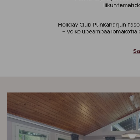
liikuntamahdo
Holiday Club Punkaharjun tasokk
– voiko upeampaa lomakotia o
S