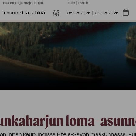
Huoneet ja majoittujat
Tulo | Lähtö
1 huonetta, 2 hlöä
08.08.2026 | 09.08.2026
unkaharjun loma-asunn
vonlinnan kaupungissa Etelä-Savon maakunnassa. Pu