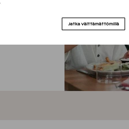
.
luun
eteenpäin tai lomaile
Jatka välttämättömillä
t muun muassa uusien
tteihin