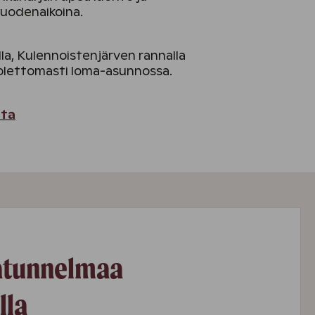
vuodenaikoina.
lla, Kulennoistenjärven rannalla
huolettomasti loma-asunnossa.
tta
latunnelmaa
lla