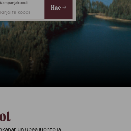
Kampanjakoodi
Hae
Kirjoita koodi
ot
nkaharjun upea luonto ja