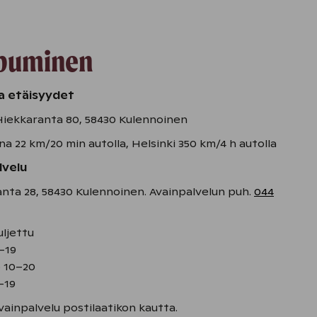
puminen
 ja etäisyydet
Hiekkaranta 80, 58430 Kulennoinen
na 22 km/20 min autolla, Helsinki 350 km/4 h autolla
lvelu
nta 28, 58430 Kulennoinen. Avainpalvelun puh.
044
ljettu
2–19
o 10–20
–19
ainpalvelu postilaatikon kautta.