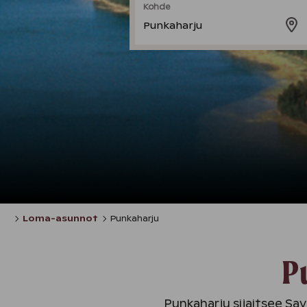
Kohde
Punkaharju
Loma-asunnot
Punkaharju
P
Punkaharju sijaitsee Sa