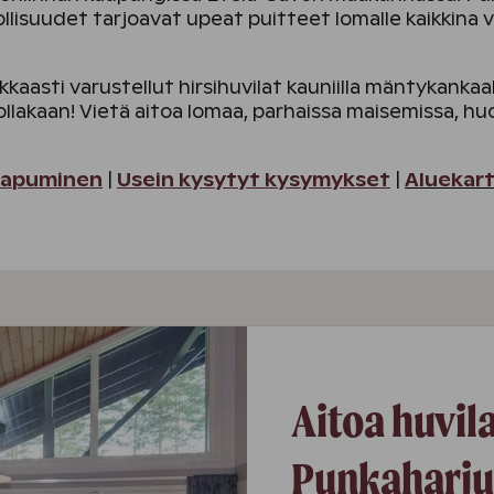
llisuudet tarjoavat upeat puitteet lomalle kaikkina 
aasti varustellut hirsihuvilat kauniilla mäntykankaa
llakaan! Vietä aitoa lomaa, parhaissa maisemissa, 
aapuminen
|
Usein kysytyt kysymykset
|
Aluekar
Aitoa huvi
Punkaharju