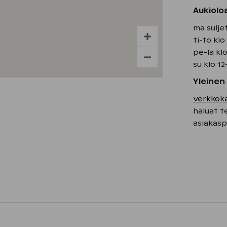
Aukioloa
ma sulje
ti-to klo
pe-la kl
su klo 1
Yleinen
Verkko
haluat t
asiakas