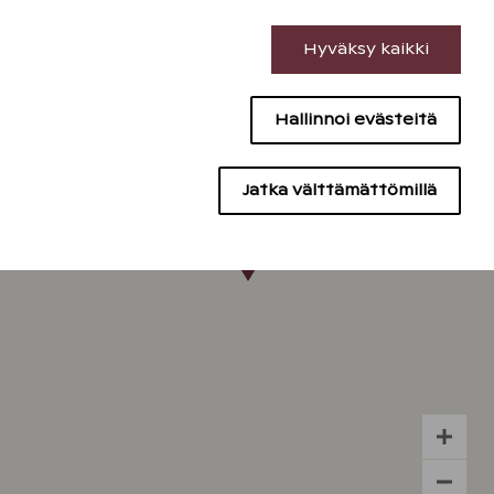
Välttämättömät evästeet
Hyväksy kaikki
Suorituskyvyn evästeet
Hallinnoi evästeitä
Sisällön kohdentamisen evästeet
Mainontaevästeet
Jatka välttämättömillä