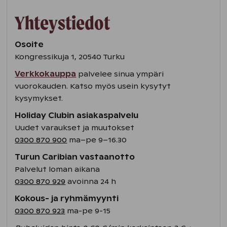
Yhteystiedot
Osoite
Kongressikuja 1, 20540 Turku
Verkkokauppa
palvelee sinua ympäri
vuorokauden. Katso myös usein kysytyt
kysymykset.
Holiday Clubin asiakaspalvelu
Uudet varaukset ja muutokset
0300 870 900
ma–pe 9–16.30
Turun Caribian vastaanotto
Palvelut loman aikana
0300 870 929
avoinna 24 h
Kokous- ja ryhmämyynti
0300 870 923
ma-pe 9-15