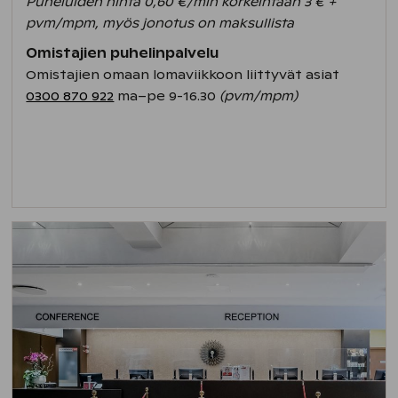
Puheluiden hinta 0,60 €/min korkeintaan 3 € +
pvm/mpm, myös jonotus on maksullista
Omistajien puhelinpalvelu
Omistajien omaan lomaviikkoon liittyvät asiat
0300 870 922
ma–pe 9-16.30
(pvm/mpm)