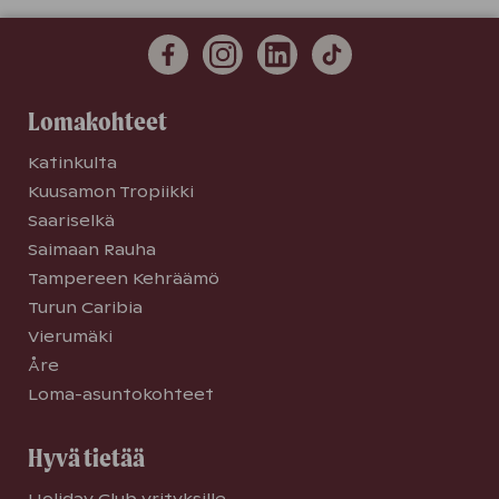
Lomakohteet
Katinkulta
Kuusamon Tropiikki
Saariselkä
Saimaan Rauha
Tampereen Kehräämö
Turun Caribia
Vierumäki
Åre
Loma-asuntokohteet
Hyvä tietää