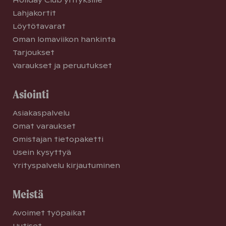
Holiday Club yrityksille
Lahjakortit
Löytötavarat
Oman lomaviikon hankinta
Tarjoukset
Varaukset ja peruutukset
Asiointi
Asiakaspalvelu
Omat varaukset
Omistajan tietopaketti
Usein kysyttyä
Yrityspalvelu kirjautuminen
Meistä
Avoimet työpaikat