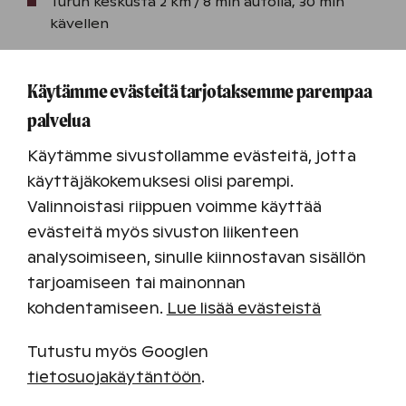
Turun keskusta 2 km / 8 min autolla, 30 min
kävellen
Helsinki 166 km / 2 tuntia autolla ja junalla,
katso junareitti
VR.fi
Käytämme evästeitä tarjotaksemme parempaa
Erinomaiset yhteydet julkisilla, lue lisää
Föli.fi
palvelua
Käytämme sivustollamme evästeitä, jotta
Pysäköinti
käyttäjäkokemuksesi olisi parempi.
Pysäköinti alueella on maksullista (1,60 €/h, 15
Valinnoistasi riippuen voimme käyttää
€/vrk). Villas 1 -rakennuksen edessä
evästeitä myös sivuston liikenteen
pysäköintialueella on sähköautojen latauspisteet.
analysoimiseen, sinulle kiinnostavan sisällön
Pysäköinti on maksullista myös latauksen aikana.
tarjoamiseen tai mainonnan
Yhteystiedot
kohdentamiseen.
Lue lisää evästeistä
Aukioloajat, usein kysytyt kysymykset sekä
kohteen yhteystiedot löydät
Hyvä tietää-osiosta
Tutustu myös Googlen
tietosuojakäytäntöön
.
Aluekartta