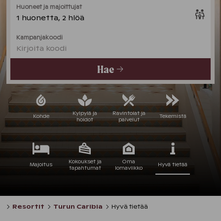
Huoneet ja majoittujat
1 huonetta, 2 hlöä
Kampanjakoodi
Kirjoita koodi
Hae
Kylpylä ja
Ravintolat ja
Kohde
Tekemistä
hoidot
palvelut
Kokoukset ja
Oma
Majoitus
Hyvä tietää
tapahtumat
lomaviikko
Resortit
Turun Caribia
Hyvä tietää