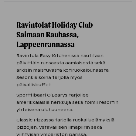
Ravintolat Holiday Club
Saimaan Rauhassa,
Lappeenrannassa
Ravintola Easy Kitchenissä nautitaan
päivittäin runsaasta aamiaisestä sekä
arkisin maistuvasta kotiruokalounaasta.
Sesonkiaikoina tarjolla myös
päivällisbuffet.
Sporttibaari O'Learys tarjoilee
amerikkalaisia herkkuja sekä toimii resortin
yhteisenä olohuoneena.
Classic Pizzassa tarjolla ruokailuelämyksiä
pizzojen, ystävällisen ilmapiirin sekä
viihtyisän ympäristön parissa.