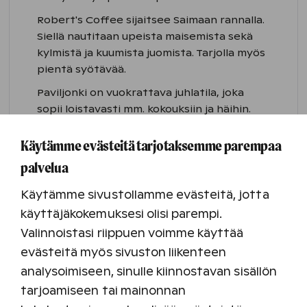
Robert's Coffee sijaitsee Saimaan rannalla.
Siellä nautitaan upeista maisemista sekä
kylmistä ja kuumista juomista. Tarjolla myös
pientä syötävää.
Paviljonki on vuokrattava juhlatila, joka
sopii loistavasti mm. kokouksiin ja häihin.
Tutustu Saimaan Rauhan
Käytämme evästeitä tarjotaksemme parempaa
palvelua
ravintolatarjontaan
Käytämme sivustollamme evästeitä, jotta
käyttäjäkokemuksesi olisi parempi.
Valinnoistasi riippuen voimme käyttää
evästeitä myös sivuston liikenteen
analysoimiseen, sinulle kiinnostavan sisällön
Ravintolat Holiday Club
tarjoamiseen tai mainonnan