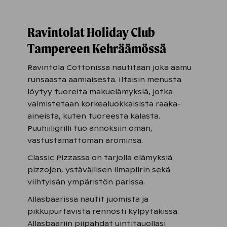
Ravintolat Holiday Club
Tampereen Kehräämössä
Ravintola Cottonissa nautitaan joka aamu
runsaasta aamiaisesta. Iltaisin menusta
löytyy tuoreita makuelämyksiä, jotka
valmistetaan korkealuokkaisista raaka-
aineista, kuten tuoreesta kalasta.
Puuhiiligrilli tuo annoksiin oman,
vastustamattoman arominsa.
Classic Pizzassa on tarjolla elämyksiä
pizzojen, ystävällisen ilmapiirin sekä
viihtyisän ympäristön parissa.
Allasbaarissa nautit juomista ja
pikkupurtavista rennosti kylpytakissa.
Allasbaariin piipahdat uintitauollasi