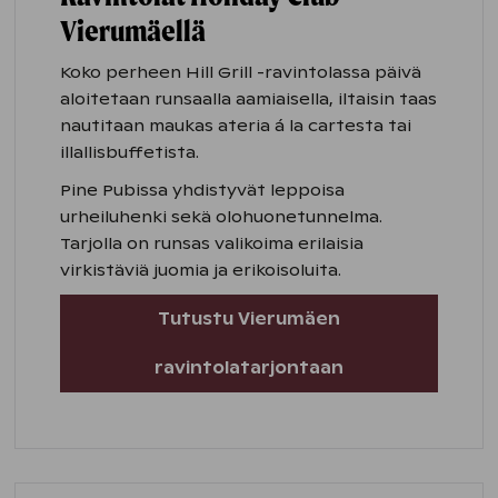
Vierumäellä
Koko perheen Hill Grill -ravintolassa päivä
aloitetaan runsaalla aamiaisella, iltaisin taas
nautitaan maukas ateria á la cartesta tai
illallisbuffetista.
Pine Pubissa yhdistyvät leppoisa
urheiluhenki sekä olohuonetunnelma.
Tarjolla on runsas valikoima erilaisia
virkistäviä juomia ja erikoisoluita.
Tutustu Vierumäen
ravintolatarjontaan