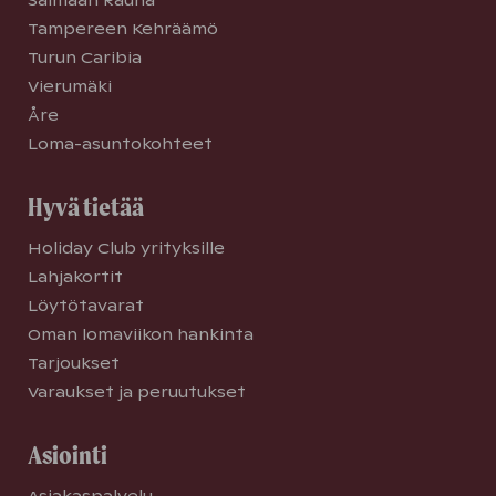
Tampereen Kehräämö
Turun Caribia
Vierumäki
Åre
Loma-asuntokohteet
Hyvä tietää
Holiday Club yrityksille
Lahjakortit
Löytötavarat
Oman lomaviikon hankinta
Tarjoukset
Varaukset ja peruutukset
Asiointi
Asiakaspalvelu