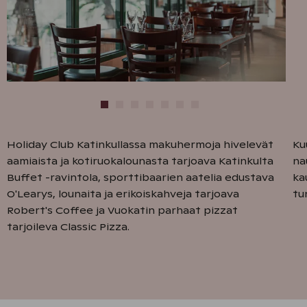
Holiday Club Katinkullassa makuhermoja hivelevät
Ku
aamiaista ja kotiruokalounasta tarjoava Katinkulta
na
Buffet -ravintola, sporttibaarien aatelia edustava
ka
O'Learys, lounaita ja erikoiskahveja tarjoava
tu
Robert's Coffee ja Vuokatin parhaat pizzat
tarjoileva Classic Pizza.