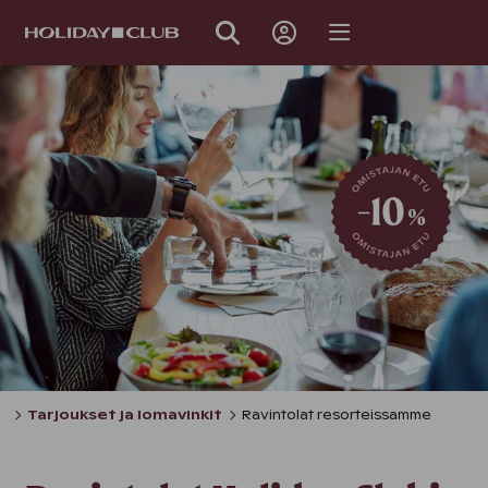
OHITA
SIVUNAVIGOINTI
Tarjoukset ja lomavinkit
Ravintolat resorteissamme