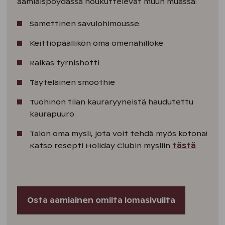
aamiaispöydässä houkuttelevat muun muassa:
Samettinen savulohimousse
Keittiöpäällikön oma omenahilloke
Raikas tyrnishotti
Täyteläinen smoothie
Tuohinon tilan kauraryyneistä haudutettu
kaurapuuro
Talon oma mysli, jota voit tehdä myös kotona!
Katso resepti Holiday Clubin mysliin
tästä
Osta aamiainen omilta lomasivuilta