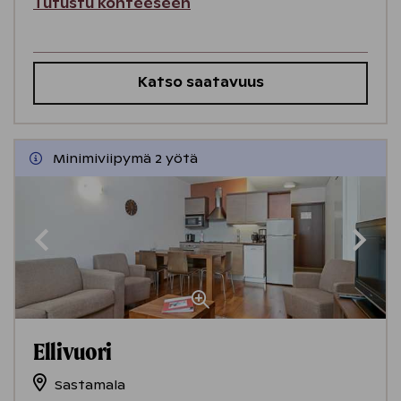
Tutustu kohteeseen
Katso saatavuus
Minimiviipymä 2 yötä
Ellivuori
Sastamala