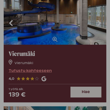
Vierumäki
Vierumäki
Tutustu kohteeseen
4,0
1
yötä
alk.
Hae
139 €