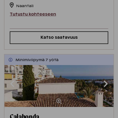
Naantali
Tutustu kohteeseen
Katso saatavuus
Minimiviipymä 7 yötä
Calahonda