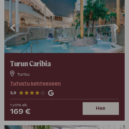
Turun Caribia
Turku
Tutustu kohteeseen
3,9
1
yötä
alk.
Hae
169 €