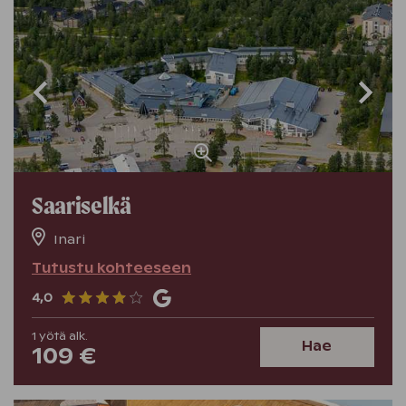
Saariselkä
Inari
Tutustu kohteeseen
4,0
1
yötä
alk.
Hae
109 €