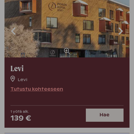
Levi
Levi
Tutustu kohteeseen
1
yötä
alk.
Hae
139 €