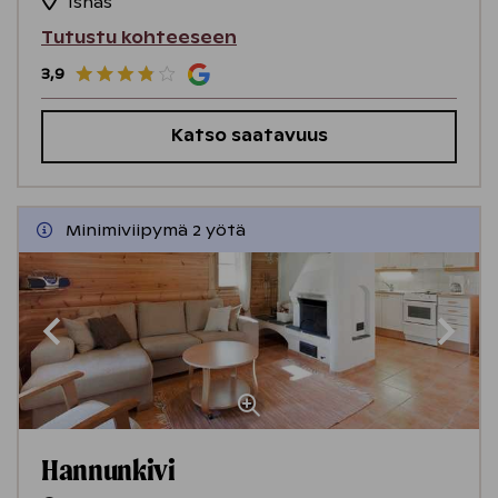
Isnäs
Tutustu kohteeseen
3,9
Katso saatavuus
Minimiviipymä 2 yötä
Hannunkivi