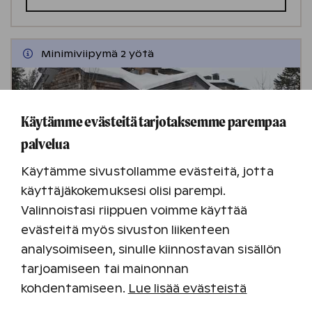
Minimiviipymä 2 yötä
Käytämme evästeitä tarjotaksemme parempaa
palvelua
Käytämme sivustollamme evästeitä, jotta
käyttäjäkokemuksesi olisi parempi.
Rukan lomakylä
Valinnoistasi riippuen voimme käyttää
evästeitä myös sivuston liikenteen
Ruka
analysoimiseen, sinulle kiinnostavan sisällön
Tutustu kohteeseen
tarjoamiseen tai mainonnan
kohdentamiseen.
Lue lisää evästeistä