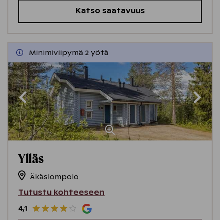
Katso saatavuus
Minimiviipymä 2 yötä
Ylläs
Äkäslompolo
Tutustu kohteeseen
4,1