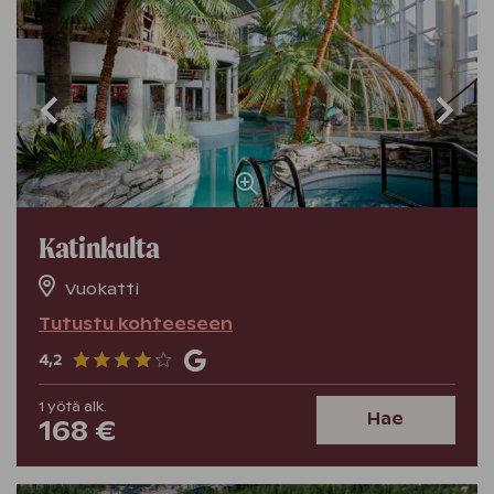
Katinkulta
Vuokatti
Tutustu kohteeseen
4,2
1
yötä
alk.
Hae
168 €