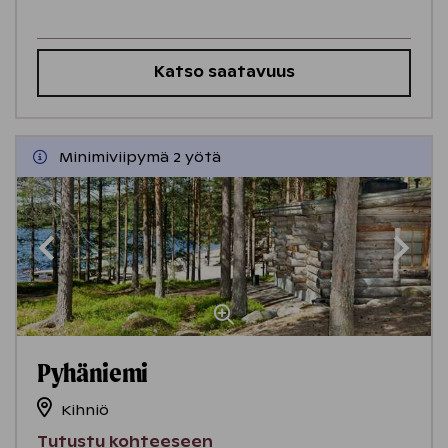
Katso saatavuus
Minimiviipymä 2 yötä
Pyhäniemi
Kihniö
Tutustu kohteeseen