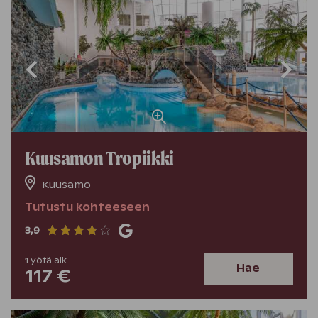
Kuusamon Tropiikki
Kuusamo
Tutustu kohteeseen
3,9
1
yötä
alk.
Hae
117 €