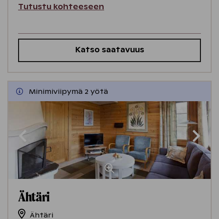
Tutustu kohteeseen
Katso saatavuus
Minimiviipymä 2 yötä
Ähtäri
Ähtäri