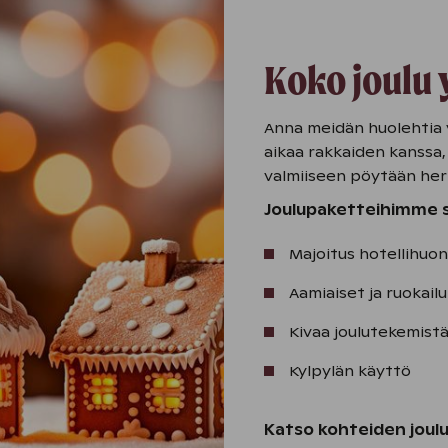
Koko joulu 
Anna meidän huolehtia v
aikaa rakkaiden kanssa,
valmiiseen pöytään he
Joulupaketteihimme s
Majoitus hotellihuo
​Aamiaiset​ ja ruokailu
Kivaa joulutekemistä
Kylpylän käyttö
Katso kohteiden joulu