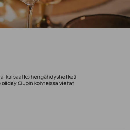
ä vai kaipaatko hengähdyshetkeä
Holiday Clubin kohteissa vietät