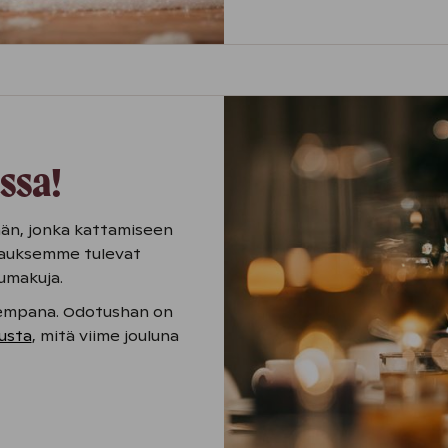
ossa!
än, jonka kattamiseen
ttauksemme tulevat
lumakuja.
nnempana. Odotushan on
usta
, mitä viime jouluna