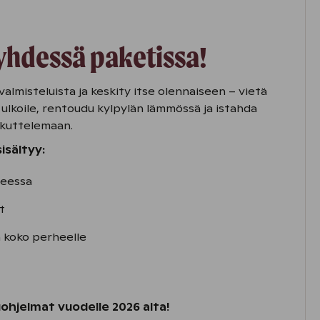
yhdessä paketissa!
almisteluista ja keskity itse olennaiseen – vietä
 ulkoile, rentoudu kylpylän lämmössä ja istahda
rkuttelemaan.
isältyy:
neessa
t​
 koko perheelle​
ohjelmat vuodelle 2026 alta!