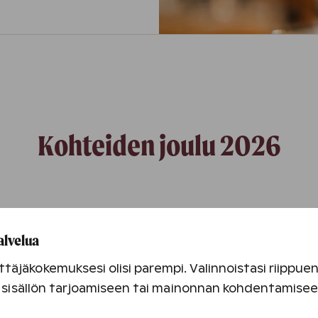
Kohteiden joulu 2026
alvelua
täjäkokemuksesi olisi parempi. Valinnoistasi riippu
an sisällön tarjoamiseen tai mainonnan kohdentamise