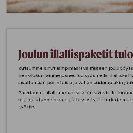
Joulun illallispaketit tul
Kutsumme sinut lämpimästi valmiiseen joulupöytä
henkilökuntamme paneutuu sydämellä. Illalliska
sisältämään perinteisiä ja vähän uudempiakin jou
Päivitämme illallismenun sisällön sivustolle tuo
osa joulutunnelmaa. Halutessasi voit kurkata
men
syötiin.