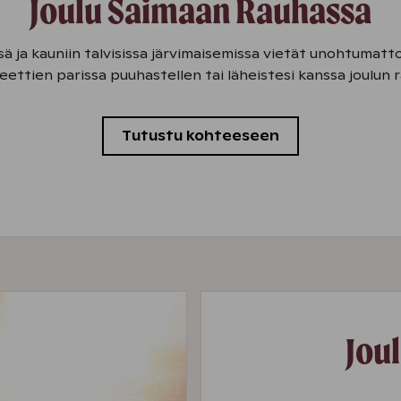
Joulu Saimaan Rauhassa
sä ja kauniin talvisissa järvimaisemissa vietät unohtumat
teettien parissa puuhastellen tai läheistesi kanssa joulun 
Tutustu kohteeseen
Jou