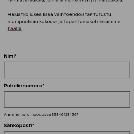
ryhmävarauksia, juhlia ja muita yksityistilaisuuksia.
Haluatko lukea lisää vaihtoehdoista? Tutustu
monipuolisiin kokous- ja tapahtumakohteisiimme
täällä
.
Nimi*
Puhelinnumero*
Anna numero muodossa 358401234567
Sähköposti*