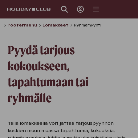
OHITA
SIVUNAVIGOINTI
footermenu
Lomakkeet
Ryhmämyynti
Pyydä tarjous
kokoukseen,
tapahtumaan tai
ryhmälle
Tällä lomakkeella voit jättää tarjouspyynnön
koskien muun muassa tapahtumia, kokouksia,