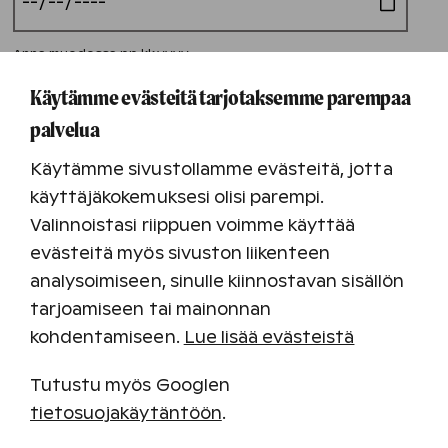
Anna muodossa pp.kk.vvvv
Henkilömäärä*
Käytämme evästeitä tarjotaksemme parempaa
palvelua
Käytämme sivustollamme evästeitä, jotta
Haluatko tarjouksen myös majoituksesta,
käyttäjäkokemuksesi olisi parempi.
tarjoiluista ja aktiviteeteista?
Valinnoistasi riippuen voimme käyttää
evästeitä myös sivuston liikenteen
analysoimiseen, sinulle kiinnostavan sisällön
tarjoamiseen tai mainonnan
kohdentamiseen.
Lue lisää evästeistä
Tutustu myös Googlen
tietosuojakäytäntöön
.
Muut lisätiedot tapahtumastanne