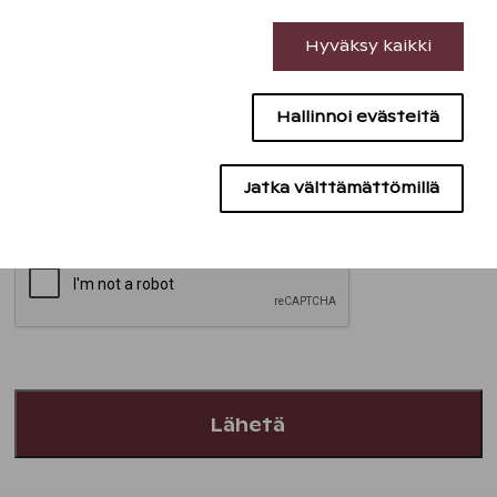
Välttämättömät evästeet
Hyväksy kaikki
Suorituskyvyn evästeet
Hallinnoi evästeitä
Sisällön kohdentamisen evästeet
Mainontaevästeet
Jatka välttämättömillä
Hyväksyn
tietosuojaselosteen
*