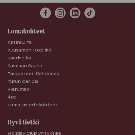
Lomakohteet
Katinkulta
Kuusamon Tropiikki
Saariselkä
Saimaan Rauha
Tampereen Kehräämö
Turun Caribia
Vierumäki
Åre
Loma-asuntokohteet
Hyvä tietää
Holiday Club yrityksille