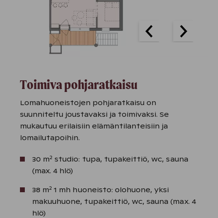
Toimiva pohjaratkaisu
Lomahuoneistojen pohjaratkaisu on
suunniteltu joustavaksi ja toimivaksi. Se
mukautuu erilaisiin elämäntilanteisiin ja
lomailutapoihin.
2
30 m
studio: tupa, tupakeittiö, wc, sauna
(max. 4 hlö)
2
38 m
1 mh huoneisto: olohuone, yksi
makuuhuone, tupakeittiö, wc, sauna (max. 4
hlö)