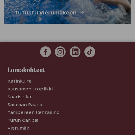
Tutustu Vierumäkeen
Lomakohteet
Katinkulta
Kuusamon Tropiikki
Saariselkä
Saimaan Rauha
Tampereen Kehräämö
Turun Caribia
Vierumäki