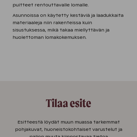
puitteet rentouttavalle lomalle.
Asunnoissa on käytetty kestäviä ja laadukkaita
materiaaleja niin rakenteissa kuin
sisustuksessa, mikä takaa miellyttävän ja
huolettoman lomakokemuksen.
Tilaa esite
Esitteestä löydät muun muassa tarkemmat
pohjakuvat, huoneistokohtaiset varustelut ja
paljon muuta kiinnostavaa tietoa