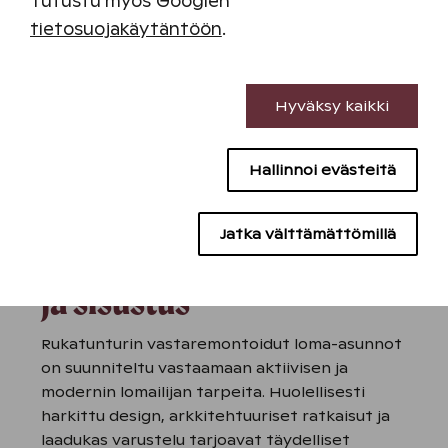
Tutustu myös Googlen
tietosuojakäytäntöön
.
Välttämättömät evästeet
Hyväksy kaikki
Suorituskyvyn evästeet
Hallinnoi evästeitä
Sisällön kohdentamisen evästeet
Mainontaevästeet
Jatka välttämättömillä
Laadukkaat materiaalit
ja sisustus
Rukatunturin vastaremontoidut loma-asunnot
on suunniteltu vastaamaan aktiivisen ja
modernin lomailijan tarpeita. Huolellisesti
harkittu design, arkkitehtuuriset ratkaisut ja
laadukas varustelu tarjoavat täydelliset