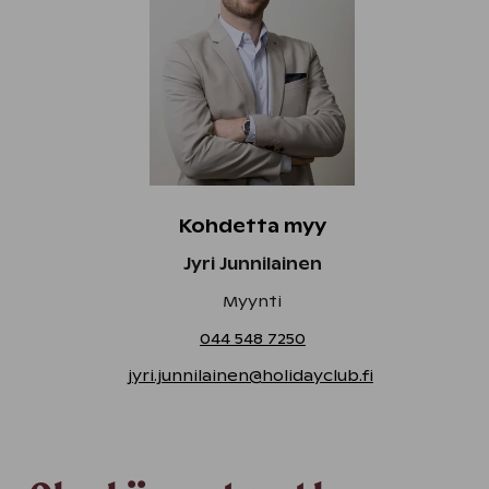
Kohdetta myy
Jyri Junnilainen
Myynti
044 548 7250
jyri.junnilainen@holidayclub.fi