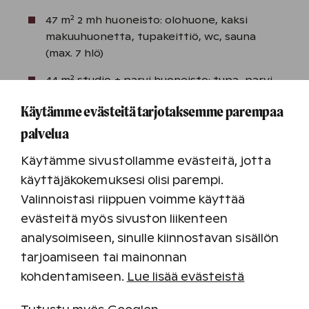
2
47 m
2 mh huoneisto: olohuone, kaksi
makuuhuonetta, tupakeittiö, wc, sauna
(max. 7 hlö)
2
44 m
studio + parvi huoneisto: tupa, parvi,
tupakeittiö, wc, sauna (max. 6 hlö)
Käytämme evästeitä tarjotaksemme parempaa
2
69 m
1 mh + parvi huoneisto: olohuone, yksi
palvelua
makuuhuone, parvi, tupakeittiö, wc, sauna
(max. 8 hlö)
Käytämme sivustollamme evästeitä, jotta
käyttäjäkokemuksesi olisi parempi.
Pohjakuvat esittävät 1 mh, 2 mh ja 1 mh + parvi
Valinnoistasi riippuen voimme käyttää
loma-asuntoja.
evästeitä myös sivuston liikenteen
analysoimiseen, sinulle kiinnostavan sisällön
tarjoamiseen tai mainonnan
kohdentamiseen.
Lue lisää evästeistä