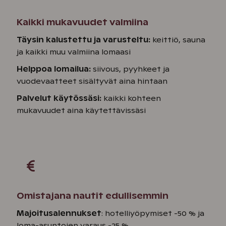
Kaikki mukavuudet valmiina
Täysin kalustettu ja varusteltu:
keittiö, sauna
ja kaikki muu valmiina lomaasi
Helppoa lomailua:
siivous, pyyhkeet ja
vuodevaatteet sisältyvät aina hintaan
Palvelut käytössäsi:
kaikki kohteen
mukavuudet aina käytettävissäsi
Omistajana nautit edullisemmin
Majoitusalennukset
: hotelliyöpymiset -50 % ja
loma-asuntojen varaus -25 %