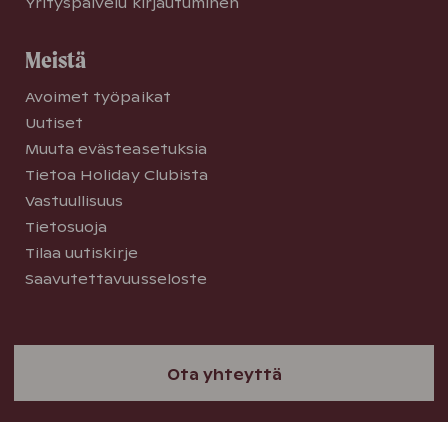
Yrityspalvelu kirjautuminen
Meistä
Avoimet työpaikat
Uutiset
Muuta evästeasetuksia
Tietoa Holiday Clubista
Vastuullisuus
Tietosuoja
Tilaa uutiskirje
Saavutettavuusseloste
© 2026 Holiday Club Resorts
Ota yhteyttä