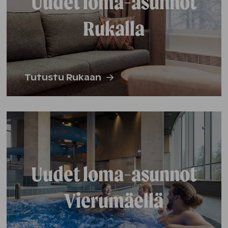
Uudet loma-asunnot
Rukalla
Tutustu Rukaan
Uudet loma-asunnot
Vierumäellä