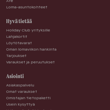
Åre
Loma-asuntokohteet
Hyvä tietää
Holiday Club yrityksille
Lahjakortit
Löytötavarat
Oman lomaviikon hankinta
Tarjoukset
Varaukset ja peruutukset
Asiointi
Asiakaspalvelu
Omat varaukset
Omistajan tietopaketti
Usein kysyttyä